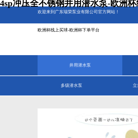
4sp冲压全不锈钢井用潜水泵-欧洲
欢迎来到广东瑞荣泵业有限公司官方网站！
欧洲杯线上买球-欧洲杯下单平台
井用潜水泵
多级潜水泵
立