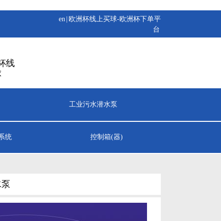
en
|
欧洲杯线上买球-欧洲杯下单平
台
杯线
球
工业污水潜水泵
系统
控制箱(器)
水泵