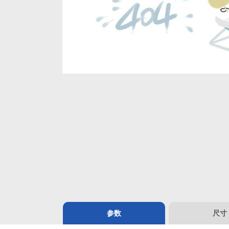
参数
尺寸