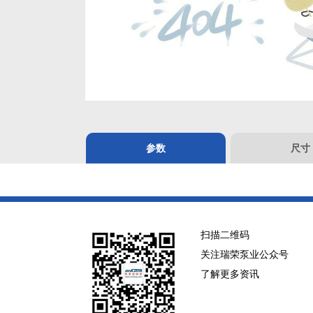
参数
尺寸
扫描二维码
关注瑞荣泵业公众号
了解更多资讯